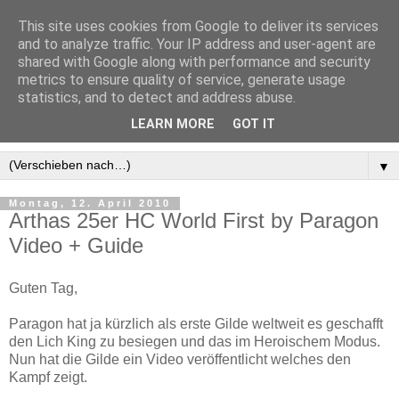
This site uses cookies from Google to deliver its services
and to analyze traffic. Your IP address and user-agent are
shared with Google along with performance and security
metrics to ensure quality of service, generate usage
statistics, and to detect and address abuse.
LEARN MORE
GOT IT
▼
Montag, 12. April 2010
Arthas 25er HC World First by Paragon
Video + Guide
Guten Tag,
Paragon hat ja kürzlich als erste Gilde weltweit es geschafft
den Lich King zu besiegen und das im Heroischem Modus.
Nun hat die Gilde ein Video veröffentlicht welches den
Kampf zeigt.