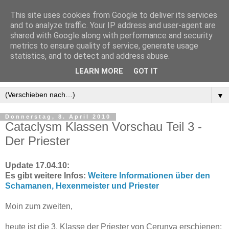
This site uses cookies from Google to deliver its services
and to analyze traffic. Your IP address and user-agent are
shared with Google along with performance and security
metrics to ensure quality of service, generate usage
statistics, and to detect and address abuse.
LEARN MORE
GOT IT
▼
Donnerstag, 8. April 2010
Cataclysm Klassen Vorschau Teil 3 -
Der Priester
Update 17.04.10:
Es gibt weitere Infos:
Weitere Informationen über den
Schamanen, Hexenmeister und Priester
Moin zum zweiten,
heute ist die 3. Klasse der Priester von Cerunya erschienen: