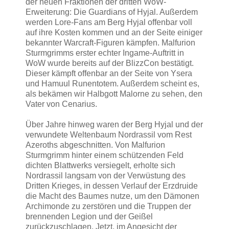
der neuen Fraktionen der dritten WoW-
Erweiterung: Die Guardians of Hyjal. Außerdem
werden Lore-Fans am Berg Hyjal offenbar voll
auf ihre Kosten kommen und an der Seite einiger
bekannter Warcraft-Figuren kämpfen. Malfurion
Sturmgrimms erster echter Ingame-Auftritt in
WoW wurde bereits auf der BlizzCon bestätigt.
Dieser kämpft offenbar an der Seite von Ysera
und Hamuul Runentotem. Außerdem scheint es,
als bekämen wir Halbgott Malorne zu sehen, den
Vater von Cenarius.
Über Jahre hinweg waren der Berg Hyjal und der
verwundete Weltenbaum Nordrassil vom Rest
Azeroths abgeschnitten. Von Malfurion
Sturmgrimm hinter einem schützenden Feld
dichten Blattwerks versiegelt, erholte sich
Nordrassil langsam von der Verwüstung des
Dritten Krieges, in dessen Verlauf der Erzdruide
die Macht des Baumes nutze, um den Dämonen
Archimonde zu zerstören und die Truppen der
brennenden Legion und der Geißel
zurückzuschlagen. Jetzt, im Angesicht der