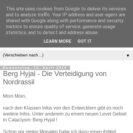
This site uses cookies from Google to deliver its services
and to analyze traffic. Your IP address and user-agent are
shared with Google along with performance and security
metrics to ensure quality of service, generate usage
statistics, and to detect and address abuse.
LEARN MORE
GOT IT
▼
Donnerstag, 15. April 2010
Berg Hyjal - Die Verteidigung von
Nordrassil
Moin Moin,
nach den Klassen Infos von den Entwicklern gibt es noch
weitere Infos. Unter anderem zu einem neuen Level Gebiet
in Cataclysm: Berg Hyjal !
Schon vor vielen Monaten habe ich dazu einen Artikel