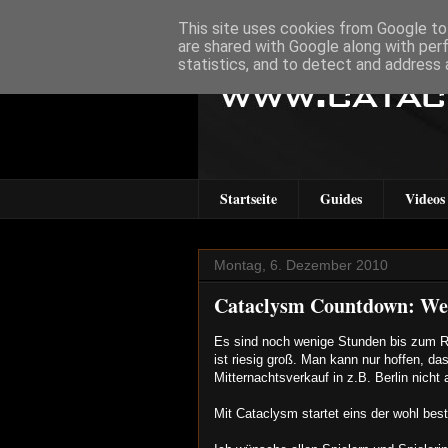
This site uses cookies from Google to 
are shared with Google along with per
statistics, and to detect and address 
Startseite
Guides
Videos
Montag, 6. Dezember 2010
Cataclysm Countdown: We
Es sind noch wenige Stunden bis zum Re
ist riesig groß. Man kann nur hoffen, da
Mitternachtsverkauf in z.B. Berlin nicht 
Mit Cataclysm startet eins der wohl be