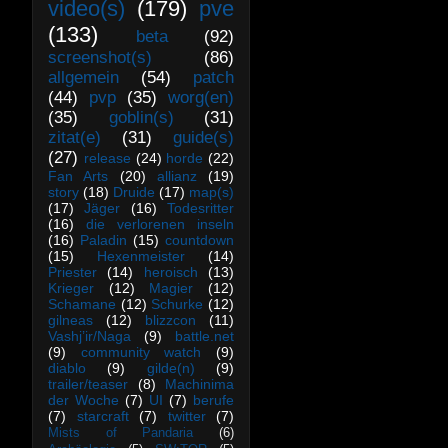
video(s)
(179)
pve
(133)
beta
(92)
screenshot(s)
(86)
allgemein
(54)
patch
(44)
pvp
(35)
worg(en)
(35)
goblin(s)
(31)
zitat(e)
(31)
guide(s)
(27)
release
(24)
horde
(22)
Fan Arts
(20)
allianz
(19)
story
(18)
Druide
(17)
map(s)
(17)
Jäger
(16)
Todesritter
(16)
die verlorenen inseln
(16)
Paladin
(15)
countdown
(15)
Hexenmeister
(14)
Priester
(14)
heroisch
(13)
Krieger
(12)
Magier
(12)
Schamane
(12)
Schurke
(12)
gilneas
(12)
blizzcon
(11)
Vashj’ir/Naga
(9)
battle.net
(9)
community watch
(9)
diablo
(9)
gilde(n)
(9)
trailer/teaser
(8)
Machinima
der Woche
(7)
UI
(7)
berufe
(7)
starcraft
(7)
twitter
(7)
Mists of Pandaria
(6)