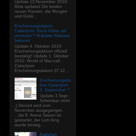
Update 13.November 2010:
Beta updated Die beiden
neuen Rassen, die Worgen
und Gobli...
Erscheinungsdatum
Cataclysm: Doch früher als
vermutet ? #Update Release
bekannt
Update 4. Oktober 2010:
Erscheinungsdatum offiziell
bestätigt! Update 1. Oktober
2010: World of Warcraft
Cataclysm
Erscheinungsdatum 07.12...
Erscheinungsda
tum Cataclysm
3. September ?
Update 3.Sept.:
Scheinbar nicht
;) Derzeit wird vom
November ausgegangen.
...die 8. Arena Saison ist
gestartet, der Lich King
wurde besieg...
Ratschet