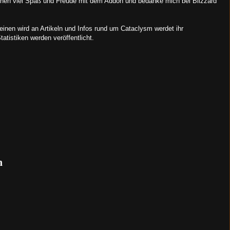
innen viel Spaß und Freude mit dem Addon und bedanke mich bei Blizzard
inen wird an Artikeln und Infos rund um Cataclysm werdet ihr
tatistiken werden veröffentlicht.
n