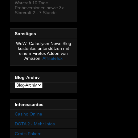
Warcraft 10 Tage
Probeversionen sowie 3x
Starcraft 2 - 7 Stunde...
Sonstiges
WoW: Cataclysm News Blog
kostenlos unterstützen mit
einem Firefox Addon von
Amazon:
Affiliatefox
Blog-Archiv
Interessantes
Casino Online
DOTA 2 - Mehr Infos
Gratis Pokern