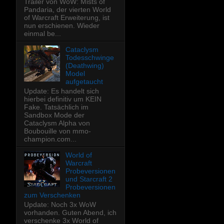
Trailer von WoW: Mists of
Pandaria, der vierten World
of Warcraft Erweiterung, ist
nun erschienen. Wieder
einmal be...
Cataclysm
Todesschwinge
(Deathwing)
Model
aufgetaucht
Update: Es handelt sich
hierbei definitiv um KEIN
Fake. Tatsächlich im
Sandbox Mode der
Cataclysm Alpha von
Boubouille von mmo-
champion.com...
World of
Warcraft
Probeversionen
und Starcraft 2
Probeversionen
zum Verschenken
Update: Noch 3x WoW
vorhanden. Guten Abend, ich
verschenke 3x World of