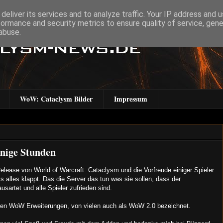
deliver its services and to analyze traffic. Your IP address and 
formance and security metrics to ensure quality of service, gen
abuse.
WoW: Cataclysm Bilder
Impressum
nige Stunden
lease von World of Warcraft: Cataclysm und die Vorfreude einiger Spieler
ss alles klappt. Das die Server das tun was sie sollen, dass der
ausartet und alle Spieler zufrieden sind.
sten WoW Erweiterungen, von vielen auch als WoW 2.0 bezeichnet.