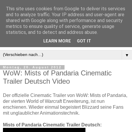
This site uses cookies from Google to deliver its services
and to analyze traffic. Your IP address and user-agent are
shared with Google along with performance and security
metrics to ensure quality of service, generate usage
statistics, and to detect and address abuse.
LEARN MORE
GOT IT
▼
Montag, 20. August 2012
WoW: Mists of Pandaria Cinematic
Trailer Deutsch Video
Der offizielle Cinematic Trailer von WoW: Mists of Pandaria,
der vierten World of Warcraft Erweiterung, ist nun
erschienen. Wieder einmal begeistert Blizzard seine Fans
mit unglaublicher Animationstechnik.
Mists of Pandaria Cinematic Trailer Deutsch: