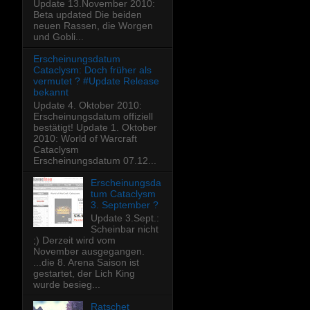
Update 13.November 2010:
Beta updated Die beiden
neuen Rassen, die Worgen
und Gobli...
Erscheinungsdatum
Cataclysm: Doch früher als
vermutet ? #Update Release
bekannt
Update 4. Oktober 2010:
Erscheinungsdatum offiziell
bestätigt! Update 1. Oktober
2010: World of Warcraft
Cataclysm
Erscheinungsdatum 07.12...
Erscheinungsda
tum Cataclysm
3. September ?
Update 3.Sept.:
Scheinbar nicht
;) Derzeit wird vom
November ausgegangen.
...die 8. Arena Saison ist
gestartet, der Lich King
wurde besieg...
Ratschet