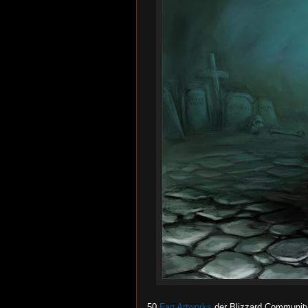
50
Fan Artworks
der Blizzard Community