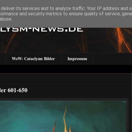
deliver its services and to analyze traffic. Your IP address and 
formance and security metrics to ensure quality of service, gen
abuse.
WoW: Cataclysm Bilder
Impressum
der 601-650