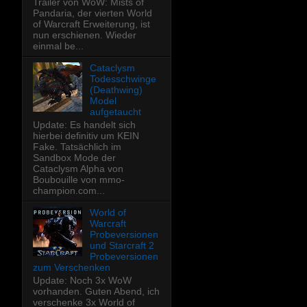
Trailer von WoW: Mists of
Pandaria, der vierten World
of Warcraft Erweiterung, ist
nun erschienen. Wieder
einmal be...
Cataclysm
Todesschwinge
(Deathwing)
Model
aufgetaucht
Update: Es handelt sich
hierbei definitiv um KEIN
Fake. Tatsächlich im
Sandbox Mode der
Cataclysm Alpha von
Boubouille von mmo-
champion.com...
World of
Warcraft
Probeversionen
und Starcraft 2
Probeversionen
zum Verschenken
Update: Noch 3x WoW
vorhanden. Guten Abend, ich
verschenke 3x World of