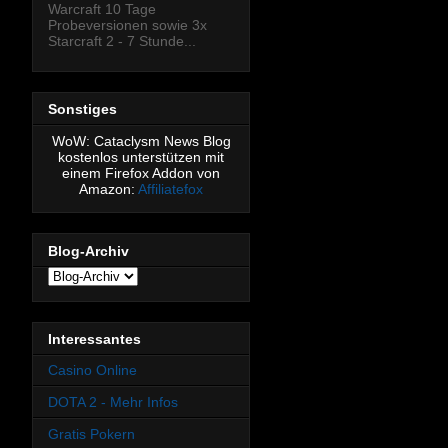
Warcraft 10 Tage
Probeversionen sowie 3x
Starcraft 2 - 7 Stunde...
Sonstiges
WoW: Cataclysm News Blog
kostenlos unterstützen mit
einem Firefox Addon von
Amazon:
Affiliatefox
Blog-Archiv
Interessantes
Casino Online
DOTA 2 - Mehr Infos
Gratis Pokern