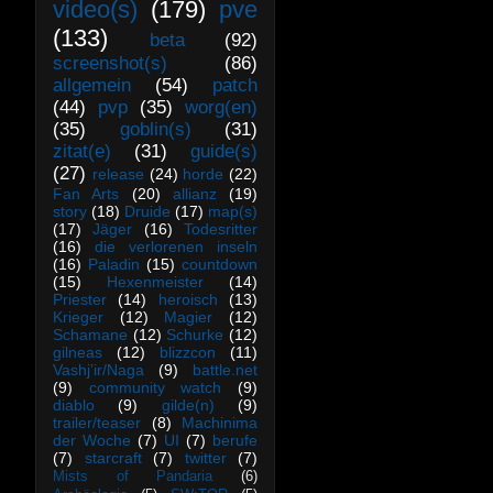
video(s)
(179)
pve
(133)
beta
(92)
screenshot(s)
(86)
allgemein
(54)
patch
(44)
pvp
(35)
worg(en)
(35)
goblin(s)
(31)
zitat(e)
(31)
guide(s)
(27)
release
(24)
horde
(22)
Fan Arts
(20)
allianz
(19)
story
(18)
Druide
(17)
map(s)
(17)
Jäger
(16)
Todesritter
(16)
die verlorenen inseln
(16)
Paladin
(15)
countdown
(15)
Hexenmeister
(14)
Priester
(14)
heroisch
(13)
Krieger
(12)
Magier
(12)
Schamane
(12)
Schurke
(12)
gilneas
(12)
blizzcon
(11)
Vashj’ir/Naga
(9)
battle.net
(9)
community watch
(9)
diablo
(9)
gilde(n)
(9)
trailer/teaser
(8)
Machinima
der Woche
(7)
UI
(7)
berufe
(7)
starcraft
(7)
twitter
(7)
Mists of Pandaria
(6)