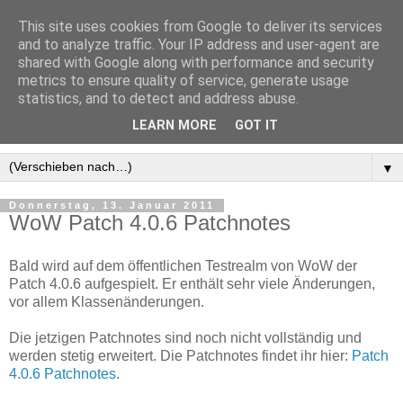
This site uses cookies from Google to deliver its services
and to analyze traffic. Your IP address and user-agent are
shared with Google along with performance and security
metrics to ensure quality of service, generate usage
statistics, and to detect and address abuse.
LEARN MORE
GOT IT
▼
Donnerstag, 13. Januar 2011
WoW Patch 4.0.6 Patchnotes
Bald wird auf dem öffentlichen Testrealm von WoW der
Patch 4.0.6 aufgespielt. Er enthält sehr viele Änderungen,
vor allem Klassenänderungen.
Die jetzigen Patchnotes sind noch nicht vollständig und
werden stetig erweitert. Die Patchnotes findet ihr hier:
Patch
4.0.6 Patchnotes
.