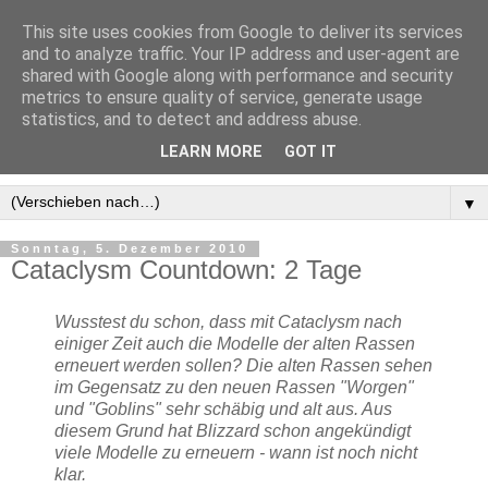
This site uses cookies from Google to deliver its services
and to analyze traffic. Your IP address and user-agent are
shared with Google along with performance and security
metrics to ensure quality of service, generate usage
statistics, and to detect and address abuse.
LEARN MORE
GOT IT
▼
Sonntag, 5. Dezember 2010
Cataclysm Countdown: 2 Tage
Wusstest du schon, dass mit Cataclysm nach
einiger Zeit auch die Modelle der alten Rassen
erneuert werden sollen? Die alten Rassen sehen
im Gegensatz zu den neuen Rassen "Worgen"
und "Goblins" sehr schäbig und alt aus. Aus
diesem Grund hat Blizzard schon angekündigt
viele Modelle zu erneuern - wann ist noch nicht
klar.