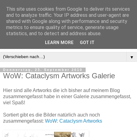
This site uses cookies from Google to deliver its services
and to analyze traffic. Your IP address and user-agent are
shared with Google along with performance and security
metrics to ensure quality of service, generate usage
statistics, and to detect and address abuse.
LEARN MORE
GOT IT
▼
Donnerstag, 23. September 2010
WoW: Cataclysm Artworks Galerie
Hier sind alle Artworks die ich bisher auf meinem Blog
zusammengefasst habe in einer Galerie zusammengefasst,
viel Spaß!
Sortiert gibt es die Bilder natürlich auch noch
zusammengefasst:
WoW: Cataclysm Artworks