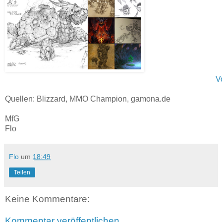
V
Quellen: Blizzard, MMO Champion, gamona.de
MfG
Flo
Flo
um
18:49
Teilen
Keine Kommentare:
Kommentar veröffentlichen