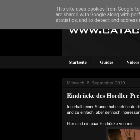
This site uses cookies from Google to 
are shared with Google along with per
statistics, and to detect and address 
Startseite
Guides
Videos
Mittwoch, 8. September 2010
Eindrücke des Hordler Pre
Innerhalb einer Stunde habe ich heute 
und zu einfach, aber dennoch interessant
Hier sind ein paar Eindrücke von mir: