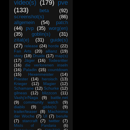
video(s)
(179)
pve
(133)
beta
(92)
screenshot(s)
(86)
allgemein
(54)
patch
(44)
pvp
(35)
worg(en)
(35)
goblin(s)
(31)
zitat(e)
(31)
guide(s)
(27)
release
(24)
horde
(22)
Fan Arts
(20)
allianz
(19)
story
(18)
Druide
(17)
map(s)
(17)
Jäger
(16)
Todesritter
(16)
die verlorenen inseln
(16)
Paladin
(15)
countdown
(15)
Hexenmeister
(14)
Priester
(14)
heroisch
(13)
Krieger
(12)
Magier
(12)
Schamane
(12)
Schurke
(12)
gilneas
(12)
blizzcon
(11)
Vashj’ir/Naga
(9)
battle.net
(9)
community watch
(9)
diablo
(9)
gilde(n)
(9)
trailer/teaser
(8)
Machinima
der Woche
(7)
UI
(7)
berufe
(7)
starcraft
(7)
twitter
(7)
Mists of Pandaria
(6)