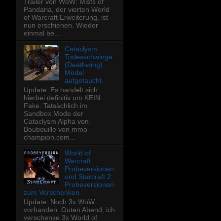
Trailer von WoW: Mists of
Pandaria, der vierten World
of Warcraft Erweiterung, ist
nun erschienen. Wieder
einmal be...
Cataclysm
Todesschwinge
(Deathwing)
Model
aufgetaucht
Update: Es handelt sich
hierbei definitiv um KEIN
Fake. Tatsächlich im
Sandbox Mode der
Cataclysm Alpha von
Boubouille von mmo-
champion.com...
World of
Warcraft
Probeversionen
und Starcraft 2
Probeversionen
zum Verschenken
Update: Noch 3x WoW
vorhanden. Guten Abend, ich
verschenke 3x World of