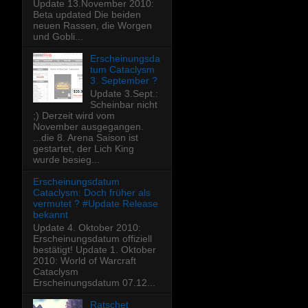
Update 13.November 2010:
Beta updated Die beiden
neuen Rassen, die Worgen
und Gobli...
Erscheinungsda
tum Cataclysm
3. September ?
Update 3.Sept.:
Scheinbar nicht
;) Derzeit wird vom
November ausgegangen.
...die 8. Arena Saison ist
gestartet, der Lich King
wurde besieg...
Erscheinungsdatum
Cataclysm: Doch früher als
vermutet ? #Update Release
bekannt
Update 4. Oktober 2010:
Erscheinungsdatum offiziell
bestätigt! Update 1. Oktober
2010: World of Warcraft
Cataclysm
Erscheinungsdatum 07.12...
Ratschet