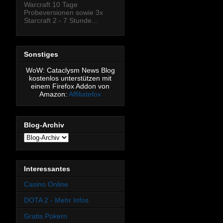
Warcraft 10 Tage
Probeversionen sowie 3x
Starcraft 2 - 7 Stunde...
Sonstiges
WoW: Cataclysm News Blog
kostenlos unterstützen mit
einem Firefox Addon von
Amazon:
Affiliatefox
Blog-Archiv
Interessantes
Casino Online
DOTA 2 - Mehr Infos
Gratis Pokern