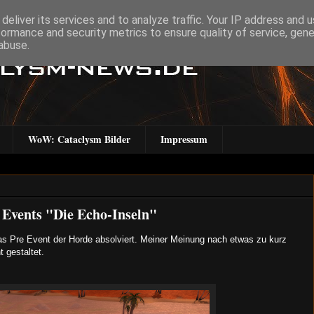
deliver its services and to analyze traffic. Your IP address and 
formance and security metrics to ensure quality of service, gen
abuse.
WoW: Cataclysm Bilder
Impressum
 Events "Die Echo-Inseln"
das Pre Event der Horde absolviert. Meiner Meinung nach etwas zu kurz
 gestaltet.