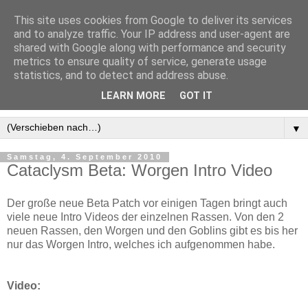
This site uses cookies from Google to deliver its services
and to analyze traffic. Your IP address and user-agent are
shared with Google along with performance and security
metrics to ensure quality of service, generate usage
statistics, and to detect and address abuse.
LEARN MORE
GOT IT
▼
Samstag, 4. September 2010
Cataclysm Beta: Worgen Intro Video
Der große neue Beta Patch vor einigen Tagen bringt auch
viele neue Intro Videos der einzelnen Rassen. Von den 2
neuen Rassen, den Worgen und den Goblins gibt es bis her
nur das Worgen Intro, welches ich aufgenommen habe.
Video: