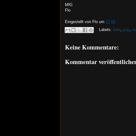
MfG
Flo
Eingestellt von
Flo
um
17:02
Labels:
beta
,
pvp
,
vi
Keine Kommentare:
Kommentar veröffentliche