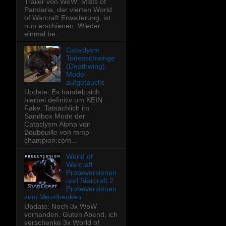
Trailer von WoW: Mists of
Pandaria, der vierten World
of Warcraft Erweiterung, ist
nun erschienen. Wieder
einmal be...
Cataclysm
Todesschwinge
(Deathwing)
Model
aufgetaucht
Update: Es handelt sich
hierbei definitiv um KEIN
Fake. Tatsächlich im
Sandbox Mode der
Cataclysm Alpha von
Boubouille von mmo-
champion.com...
World of
Warcraft
Probeversionen
und Starcraft 2
Probeversionen
zum Verschenken
Update: Noch 3x WoW
vorhanden. Guten Abend, ich
verschenke 3x World of