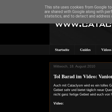
This site uses cookies from Google to 
are shared with Google along with per
statistics, and to detect and address 
Startseite
Guides
Videos
Mittwoch, 18. August 2010
Tol Barad im Video: Vanion
Auch mit Cataclysm wird es ein tolles G
Gebiet sehr und bietet täglich neue Que
nicht ganz fertige Gebiet wird euch von 
Video: