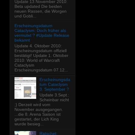
Update 13.November 2010:
Beta updated Die beiden
neuen Rassen, die Worgen
und Gobli...
Erscheinungsdatum
Cataclysm: Doch früher als
vermutet ? #Update Release
bekannt
Update 4. Oktober 2010:
Erscheinungsdatum offiziell
bestätigt! Update 1. Oktober
2010: World of Warcraft
Cataclysm
Erscheinungsdatum 07.12...
Erscheinungsda
tum Cataclysm
3. September ?
Update 3.Sept.:
Scheinbar nicht
;) Derzeit wird vom
November ausgegangen.
...die 8. Arena Saison ist
gestartet, der Lich King
wurde besieg...
Ratschet