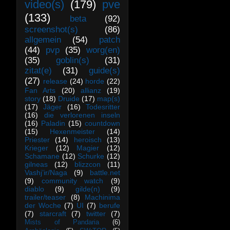
video(s)
(179)
pve
(133)
beta
(92)
screenshot(s)
(86)
allgemein
(54)
patch
(44)
pvp
(35)
worg(en)
(35)
goblin(s)
(31)
zitat(e)
(31)
guide(s)
(27)
release
(24)
horde
(22)
Fan Arts
(20)
allianz
(19)
story
(18)
Druide
(17)
map(s)
(17)
Jäger
(16)
Todesritter
(16)
die verlorenen inseln
(16)
Paladin
(15)
countdown
(15)
Hexenmeister
(14)
Priester
(14)
heroisch
(13)
Krieger
(12)
Magier
(12)
Schamane
(12)
Schurke
(12)
gilneas
(12)
blizzcon
(11)
Vashj’ir/Naga
(9)
battle.net
(9)
community watch
(9)
diablo
(9)
gilde(n)
(9)
trailer/teaser
(8)
Machinima
der Woche
(7)
UI
(7)
berufe
(7)
starcraft
(7)
twitter
(7)
Mists of Pandaria
(6)