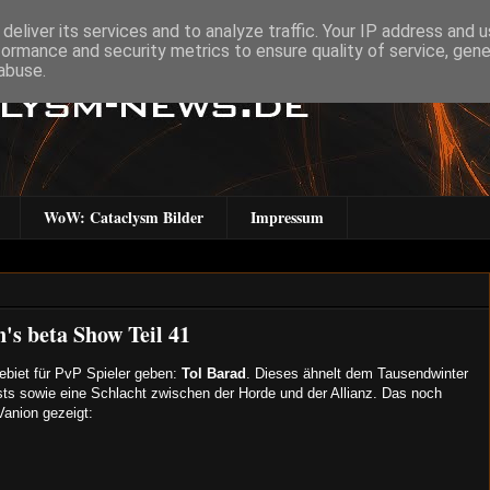
deliver its services and to analyze traffic. Your IP address and 
formance and security metrics to ensure quality of service, gen
abuse.
WoW: Cataclysm Bilder
Impressum
's beta Show Teil 41
ebiet für PvP Spieler geben:
Tol Barad
. Dieses ähnelt dem Tausendwinter
sts sowie eine Schlacht zwischen der Horde und der Allianz. Das noch
Vanion gezeigt: