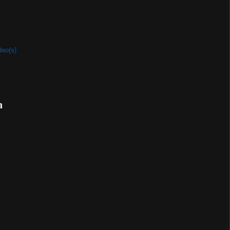
deo(s)
n