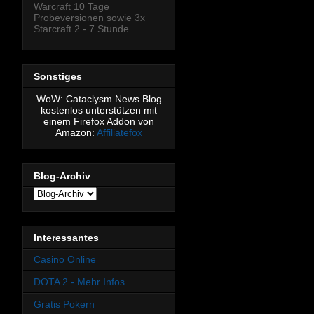
Warcraft 10 Tage
Probeversionen sowie 3x
Starcraft 2 - 7 Stunde...
Sonstiges
WoW: Cataclysm News Blog
kostenlos unterstützen mit
einem Firefox Addon von
Amazon:
Affiliatefox
Blog-Archiv
Interessantes
Casino Online
DOTA 2 - Mehr Infos
Gratis Pokern