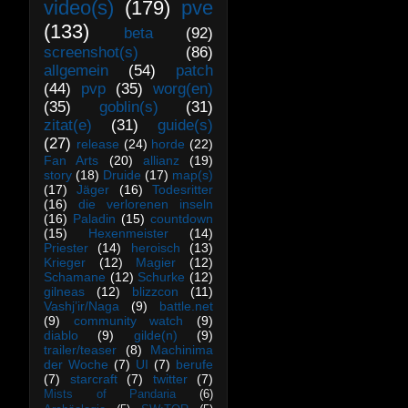
video(s)
(179)
pve
(133)
beta
(92)
screenshot(s)
(86)
allgemein
(54)
patch
(44)
pvp
(35)
worg(en)
(35)
goblin(s)
(31)
zitat(e)
(31)
guide(s)
(27)
release
(24)
horde
(22)
Fan Arts
(20)
allianz
(19)
story
(18)
Druide
(17)
map(s)
(17)
Jäger
(16)
Todesritter
(16)
die verlorenen inseln
(16)
Paladin
(15)
countdown
(15)
Hexenmeister
(14)
Priester
(14)
heroisch
(13)
Krieger
(12)
Magier
(12)
Schamane
(12)
Schurke
(12)
gilneas
(12)
blizzcon
(11)
Vashj’ir/Naga
(9)
battle.net
(9)
community watch
(9)
diablo
(9)
gilde(n)
(9)
trailer/teaser
(8)
Machinima
der Woche
(7)
UI
(7)
berufe
(7)
starcraft
(7)
twitter
(7)
Mists of Pandaria
(6)