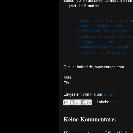
Zudem sollen die Level 85 Instanzen im
es jetzt der Stand ist.
Mirando a Cataclysm, quizá os i
tendrán que descubrir primero l
de Mazmorras. Puede que para la
un estilo similar a la de Karazha
puede que utilicen armonizacione
probablemente tendrán requisito
heroicas de nivel 80. [
Quelle
]
Quelle: buffed.de, wow-europe.com
MfG
Flo
Eingestellt von
Flo
um
17:51
Labels:
pve
Keine Kommentare: