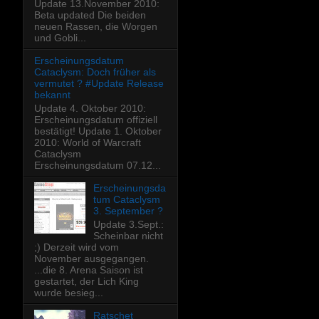
Update 13.November 2010:
Beta updated Die beiden
neuen Rassen, die Worgen
und Gobli...
Erscheinungsdatum
Cataclysm: Doch früher als
vermutet ? #Update Release
bekannt
Update 4. Oktober 2010:
Erscheinungsdatum offiziell
bestätigt! Update 1. Oktober
2010: World of Warcraft
Cataclysm
Erscheinungsdatum 07.12...
Erscheinungsda
tum Cataclysm
3. September ?
Update 3.Sept.:
Scheinbar nicht
;) Derzeit wird vom
November ausgegangen.
...die 8. Arena Saison ist
gestartet, der Lich King
wurde besieg...
Ratschet