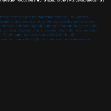
 Heroischen Modus wesentlich anspruchsvollere Ausrüstung erfordern als
nterese saber que para las mazmorras normales, los jugadores
a mazmorra en el mundo antes de que sea accesible en el Buscador
s heroicas y bandas haya algún tipo de armonización (que sería de
n). Los desarrolladores no están seguros todavía de hasta qué punto
s. Sin embargo, las mazmorras heroicas de nivel 85,
s de equipo más estrictos (en comparación) que las mazmorras