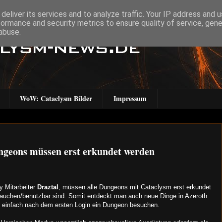
deliver its services and to analyze traffic. Your IP address and 
formance and security metrics to ensure quality of service, gen
abuse.
WoW: Cataclysm Bilder
Impressum
eons müssen erst erkundet werden
 Mitarbeiter
Draztal
, müssen alle Dungeons mit Cataclysm erst erkundet
tauchen/benutzbar sind. Somit entdeckt man auch neue Dinge in Azeroth
t einfach nach dem ersten Login ein Dungeon besuchen.