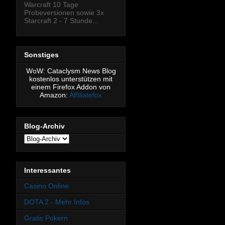
Warcraft 10 Tage
Probeversionen sowie 3x
Starcraft 2 - 7 Stunde...
Sonstiges
WoW: Cataclysm News Blog
kostenlos unterstützen mit
einem Firefox Addon von
Amazon:
Affiliatefox
Blog-Archiv
Interessantes
Casino Online
DOTA 2 - Mehr Infos
Gratis Pokern