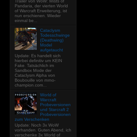
Trailer von WoW: Mists of
Pandaria, der vierten World
of Warcraft Erweiterung, ist
nun erschienen. Wieder
einmal be...
Cataclysm
Todesschwinge
(Deathwing)
Model
aufgetaucht
Update: Es handelt sich
hierbei definitiv um KEIN
Fake. Tatsächlich im
Sandbox Mode der
Cataclysm Alpha von
Boubouille von mmo-
champion.com...
World of
Warcraft
Probeversionen
und Starcraft 2
Probeversionen
zum Verschenken
Update: Noch 3x WoW
vorhanden. Guten Abend, ich
verschenke 3x World of