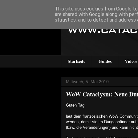
This site uses cookies from Google to 
are shared with Google along with per
statistics, and to detect and address 
Startseite
Guides
Videos
Mittwoch, 5. Mai 2010
WoW Cataclysm: Neue Dung
Guten Tag,
laut dem französischen WoW Community
werden, damit sie im Dungeonfinder auf
(bzw. die Veränderungen) und kann nich