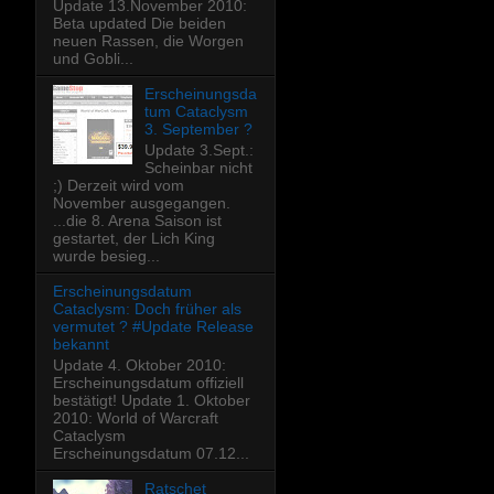
Update 13.November 2010:
Beta updated Die beiden
neuen Rassen, die Worgen
und Gobli...
Erscheinungsda
tum Cataclysm
3. September ?
Update 3.Sept.:
Scheinbar nicht
;) Derzeit wird vom
November ausgegangen.
...die 8. Arena Saison ist
gestartet, der Lich King
wurde besieg...
Erscheinungsdatum
Cataclysm: Doch früher als
vermutet ? #Update Release
bekannt
Update 4. Oktober 2010:
Erscheinungsdatum offiziell
bestätigt! Update 1. Oktober
2010: World of Warcraft
Cataclysm
Erscheinungsdatum 07.12...
Ratschet