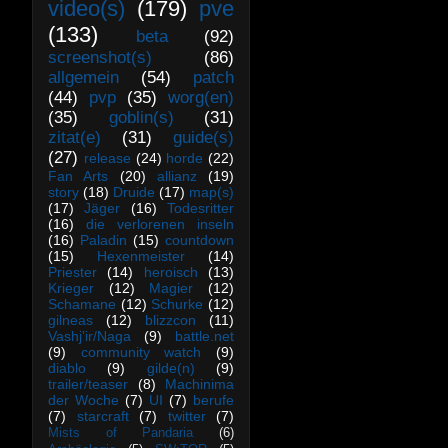
video(s)
(179)
pve
(133)
beta
(92)
screenshot(s)
(86)
allgemein
(54)
patch
(44)
pvp
(35)
worg(en)
(35)
goblin(s)
(31)
zitat(e)
(31)
guide(s)
(27)
release
(24)
horde
(22)
Fan Arts
(20)
allianz
(19)
story
(18)
Druide
(17)
map(s)
(17)
Jäger
(16)
Todesritter
(16)
die verlorenen inseln
(16)
Paladin
(15)
countdown
(15)
Hexenmeister
(14)
Priester
(14)
heroisch
(13)
Krieger
(12)
Magier
(12)
Schamane
(12)
Schurke
(12)
gilneas
(12)
blizzcon
(11)
Vashj’ir/Naga
(9)
battle.net
(9)
community watch
(9)
diablo
(9)
gilde(n)
(9)
trailer/teaser
(8)
Machinima
der Woche
(7)
UI
(7)
berufe
(7)
starcraft
(7)
twitter
(7)
Mists of Pandaria
(6)