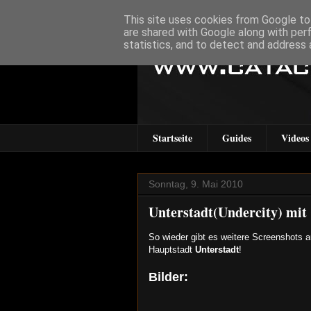
This site uses cookies from Google to 
are shared with Google along with per
statistics, and to detect and address 
Startseite
Guides
Videos
Sonntag, 9. Mai 2010
Unterstadt(Undercity) mit 
So wieder gibt es weitere Screenshots au
Hauptstadt
Unterstadt
!
Bilder: