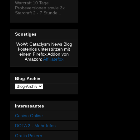
Warcraft 10 Tage
Probeversionen sowie 3x
Starcraft 2 - 7 Stunde...
Sonstiges
WoW: Cataclysm News Blog
kostenlos unterstützen mit
einem Firefox Addon von
Amazon:
Affiliatefox
Blog-Archiv
Interessantes
Casino Online
DOTA 2 - Mehr Infos
Gratis Pokern