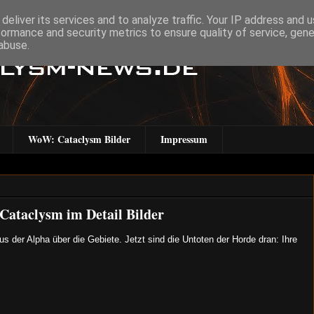
deliver its services and to analyze traffic. Your IP address and 
formance and security metrics to ensure quality of service, gen
abuse.
WoW: Cataclysm Bilder
Impressum
Cataclysm im Detail Bilder
s der Alpha über die Gebiete. Jetzt sind die Untoten der Horde dran: Ihre