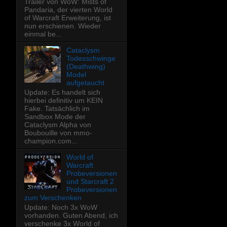
Trailer von WoW: Mists of
Pandaria, der vierten World
of Warcraft Erweiterung, ist
nun erschienen. Wieder
einmal be...
Cataclysm
Todesschwinge
(Deathwing)
Model
aufgetaucht
Update: Es handelt sich
hierbei definitiv um KEIN
Fake. Tatsächlich im
Sandbox Mode der
Cataclysm Alpha von
Boubouille von mmo-
champion.com...
World of
Warcraft
Probeversionen
und Starcraft 2
Probeversionen
zum Verschenken
Update: Noch 3x WoW
vorhanden. Guten Abend, ich
verschenke 3x World of