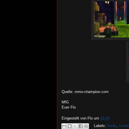
Quelle: mmo-champion.com
MfG
Euer Flo
Eingestellt von
Flo
um
03:19
Labels:
horde
,
scree