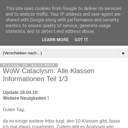
This site uses cookies from Google to deliver its services
and to analyze traffic. Your IP address and user-agent are
shared with Google along with performance and security
metrics to ensure quality of service, generate usage
statistics, and to detect and address abuse.
LEARN MORE
GOT IT
▼
Freitag, 16. April 2010
WoW Cataclysm: Alle Klassen
Informationen Teil 1/3
Update 18.04.10:
Weitere Neuigkeiten !
Guten Tag,
da es einige weitere Infos bzgl. den 10 Klassen gibt, fasse
ich mal etwas zusammen. Zudem gibt es Analysen von