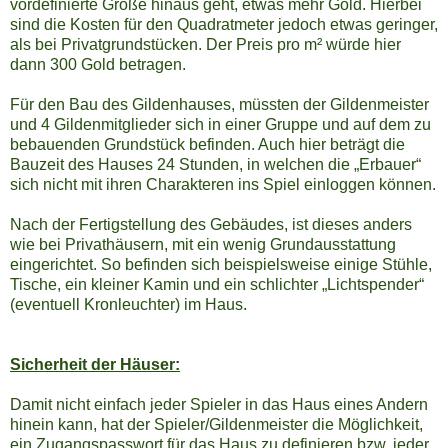
vordefinierte Größe hinaus geht, etwas mehr Gold. Hierbei
sind die Kosten für den Quadratmeter jedoch etwas geringer,
als bei Privatgrundstücken. Der Preis pro m² würde hier
dann 300 Gold betragen.
Für den Bau des Gildenhauses, müssten der Gildenmeister
und 4 Gildenmitglieder sich in einer Gruppe und auf dem zu
bebauenden Grundstück befinden. Auch hier beträgt die
Bauzeit des Hauses 24 Stunden, in welchen die „Erbauer“
sich nicht mit ihren Charakteren ins Spiel einloggen können.
Nach der Fertigstellung des Gebäudes, ist dieses anders
wie bei Privathäusern, mit ein wenig Grundausstattung
eingerichtet. So befinden sich beispielsweise einige Stühle,
Tische, ein kleiner Kamin und ein schlichter „Lichtspender“
(eventuell Kronleuchter) im Haus.
Sicherheit der Häuser:
Damit nicht einfach jeder Spieler in das Haus eines Andern
hinein kann, hat der Spieler/Gildenmeister die Möglichkeit,
ein Zugangspasswort für das Haus zu definieren bzw. jeder