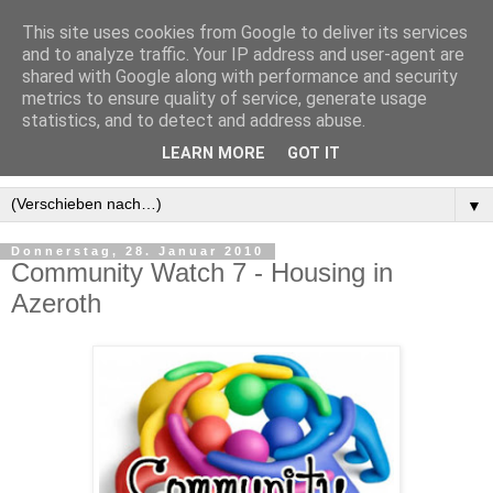
This site uses cookies from Google to deliver its services
and to analyze traffic. Your IP address and user-agent are
shared with Google along with performance and security
metrics to ensure quality of service, generate usage
statistics, and to detect and address abuse.
LEARN MORE
GOT IT
▼
Donnerstag, 28. Januar 2010
Community Watch 7 - Housing in
Azeroth