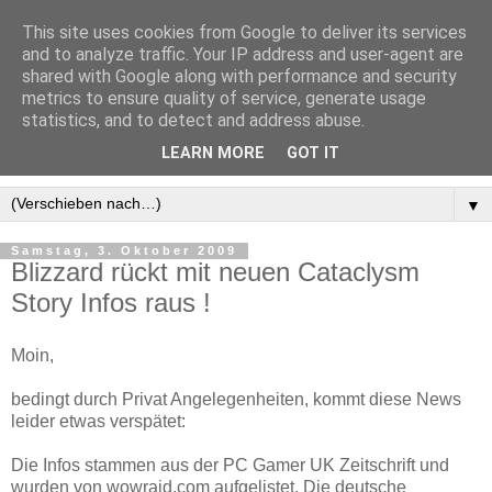
This site uses cookies from Google to deliver its services
and to analyze traffic. Your IP address and user-agent are
shared with Google along with performance and security
metrics to ensure quality of service, generate usage
statistics, and to detect and address abuse.
LEARN MORE
GOT IT
▼
Samstag, 3. Oktober 2009
Blizzard rückt mit neuen Cataclysm
Story Infos raus !
Moin,
bedingt durch Privat Angelegenheiten, kommt diese News
leider etwas verspätet:
Die Infos stammen aus der PC Gamer UK Zeitschrift und
wurden von wowraid.com aufgelistet. Die deutsche