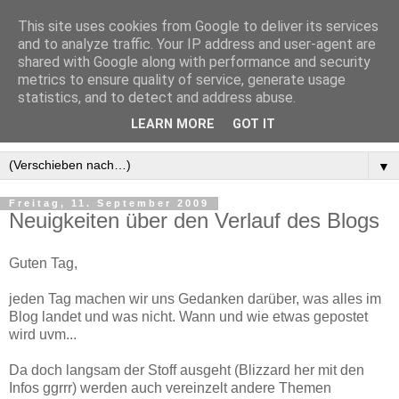
This site uses cookies from Google to deliver its services
and to analyze traffic. Your IP address and user-agent are
shared with Google along with performance and security
metrics to ensure quality of service, generate usage
statistics, and to detect and address abuse.
LEARN MORE
GOT IT
▼
Freitag, 11. September 2009
Neuigkeiten über den Verlauf des Blogs
Guten Tag,
jeden Tag machen wir uns Gedanken darüber, was alles im
Blog landet und was nicht. Wann und wie etwas gepostet
wird uvm...
Da doch langsam der Stoff ausgeht (Blizzard her mit den
Infos ggrrr) werden auch vereinzelt andere Themen