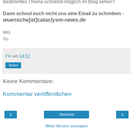
bestimmtes Thema schnellst möglich im Blog sehen?
Dann scheut euch nicht uns eine Email zu schreiben -
wuensche[at]cataclysm-news.de
MfG
Flo
Flo
um
14:57
Teilen
Keine Kommentare:
Kommentar veröffentlichen
‹
›
Startseite
Web-Version anzeigen