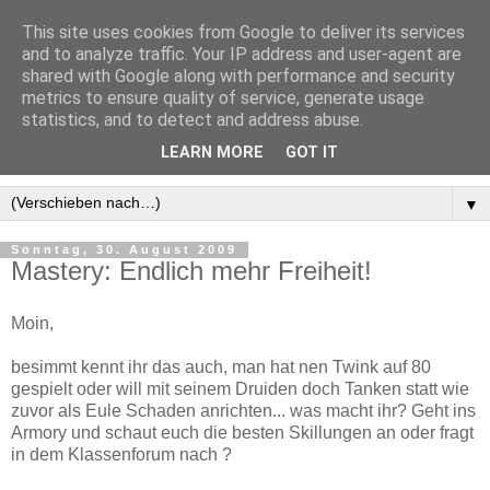
This site uses cookies from Google to deliver its services
and to analyze traffic. Your IP address and user-agent are
shared with Google along with performance and security
metrics to ensure quality of service, generate usage
statistics, and to detect and address abuse.
LEARN MORE
GOT IT
▼
Sonntag, 30. August 2009
Mastery: Endlich mehr Freiheit!
Moin,
besimmt kennt ihr das auch, man hat nen Twink auf 80
gespielt oder will mit seinem Druiden doch Tanken statt wie
zuvor als Eule Schaden anrichten... was macht ihr? Geht ins
Armory und schaut euch die besten Skillungen an oder fragt
in dem Klassenforum nach ?